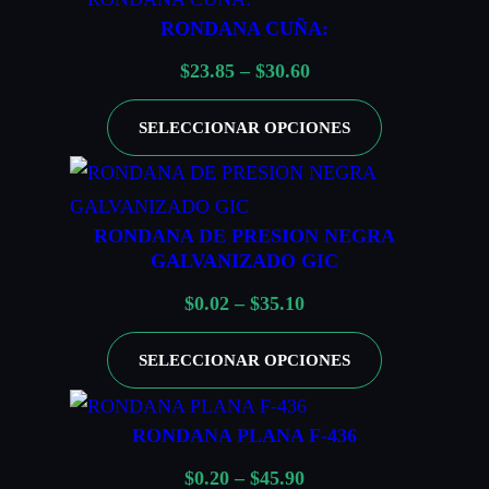
e
RONDANA CUÑA:
e
o
c
s
d
R
$
23.85
–
$
30.60
i
d
e
a
o
SELECCIONAR OPCIONES
e
p
n
s
$
r
g
:
0
e
o
d
.
c
RONDANA DE PRESION NEGRA
d
GALVANIZADO GIC
e
3
i
e
s
8
o
R
$
0.02
–
$
35.10
p
d
h
s
a
r
SELECCIONAR OPCIONES
e
a
:
n
e
$
s
d
g
c
0
t
RONDANA PLANA F-436
e
o
i
.
a
s
d
o
R
$
0.20
–
$
45.90