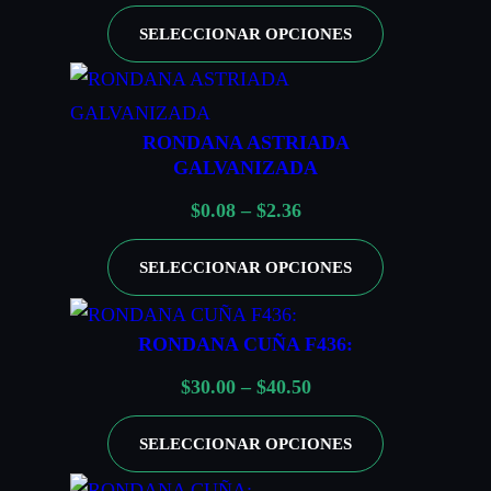
a
SELECCIONAR OPCIONES
n
g
o
RONDANA ASTRIADA
d
GALVANIZADA
e
R
$
0.08
–
$
2.36
p
a
r
SELECCIONAR OPCIONES
n
e
g
c
RONDANA CUÑA F436:
o
i
d
o
R
$
30.00
–
$
40.50
e
s
a
SELECCIONAR OPCIONES
p
:
n
r
d
g