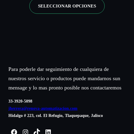
$
r
a
d
SELECCIONAR OPCIONES
n
0
0
e
s
e
g
.
.
c
t
s
o
5
0
i
a
d
d
0
2
o
$
e
e
h
s
3
$
p
a
:
0
0
r
s
d
.
.
Para poderle dar seguimiento de cualquiera de
e
t
e
6
2
nuestros servicio o productos puede mandarnos sun
c
a
s
0
0
mensage y lo mas pronto posible nos contactaremos
i
$
d
h
o
33-3920-5098
3
e
a
jherrera@renova-automatizacion.com
s
5
$
s
Hidalgo # 223, col. El Refugio, Tlaquepaque, Jalisco
:
.
6
t
d
1
3
Facebook
Instagram
TikTok
LinkedIn
a