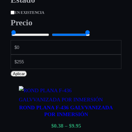
e
t
t
D
EN EXISTENCIA
e
Precio
a
i
g
s
o
p
r
o
í
n
a
i
Aplicar
b
i
l
i
ROND PLANA F-436 GALVVANIZADA
d
POR INMERSIÓN
a
R
$
0.38
–
$
9.95
d