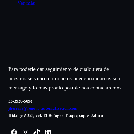
Ver más
Para poderle dar seguimiento de cualquiera de
nuestros servicio o productos puede mandarnos sun
mensage y lo mas pronto posible nos contactaremos
33-3920-5098
jherrera@renova-automatizacion.com
Hidalgo # 223, col. El Refugio, Tlaquepaque, Jalisco
Facebook
Instagram
TikTok
LinkedIn