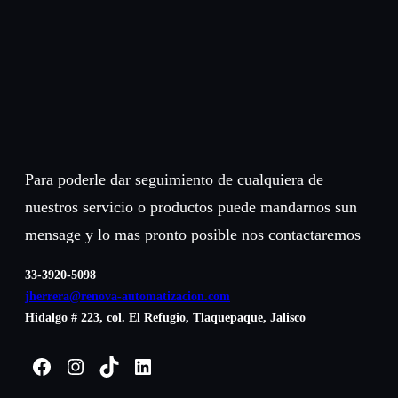
Para poderle dar seguimiento de cualquiera de
nuestros servicio o productos puede mandarnos sun
mensage y lo mas pronto posible nos contactaremos
33-3920-5098
jherrera@renova-automatizacion.com
Hidalgo # 223, col. El Refugio, Tlaquepaque, Jalisco
Facebook
Instagram
TikTok
LinkedIn