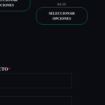
ECCIONAR
precios:
$
4.50
CIONES
desde
SELECCIONAR
$0.07
OPCIONES
hasta
$0.81
CTO
*