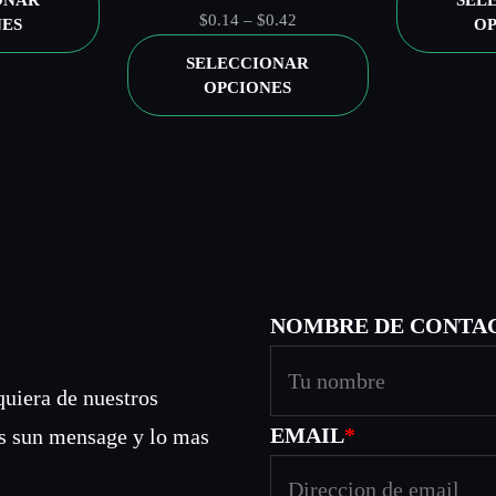
ONAR
SEL
precios:
Rango
$
0.14
–
$
0.42
NES
OP
e
desde
de
SELECCIONAR
$0.09
precios:
OPCIONES
hasta
s
desde
$0.31
$0.14
hasta
d
$0.42
e
$
NOMBRE DE CONTA
0
quiera de nuestros
.
EMAIL
*
s sun mensage y lo mas
ador para la próxima vez que haga un comentario.
1