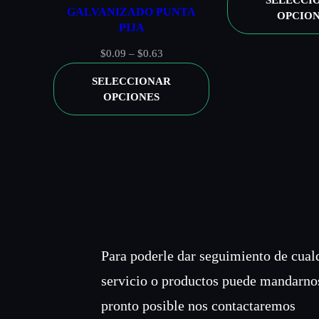
SELECCI
GALVANIZADO PUNTA
OPCIO
PIJA
Rango
$
0.09
–
$
0.63
de
SELECCIONAR
precios:
OPCIONES
desde
$0.09
hasta
$0.63
NOMBRE
*
CORREO ELECTRÓNICO
*
Para poderle dar seguimiento de cual
servicio o productos puede mandarno
Guardar mi nombre, correo electrónico y sitio web en este naveg
pronto posible nos contactaremos