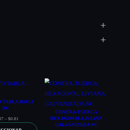
CESS
O TABLA-ROCA
NC
CONTRA-TUERCA
HEXAGONAL LIVIANA
Rango
07
–
$
0.81
GALVANIZADA NC
de