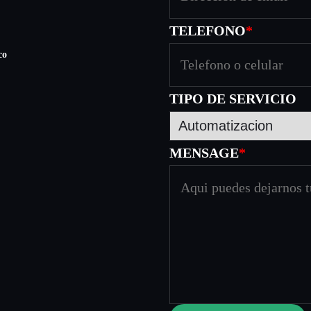
0
TELEFONO
*
co
h
TIPO DE SERVICIO
a
s
MENSAGE
*
t
a
$
0