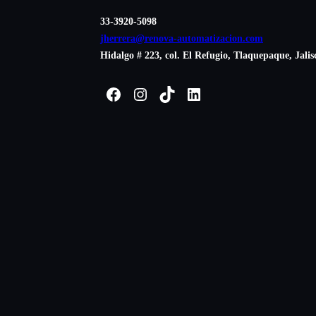
33-3920-5098
jherrera@renova-automatizacion.com
Hidalgo # 223, col. El Refugio, Tlaquepaque, Jalis
Facebook
Instagram
TikTok
LinkedIn