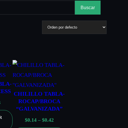
Buscar
BLA-
CESS
CHILILLO TABLA-
ROCAP/BROCA
R
3
“GALVANIZADA”
a
R
R
n
$
0.14
–
$
0.42