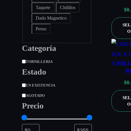
i
Taquete
Chilillos
$
0
q
Dado Magnetico
SE
u
Perno
O
e
Categoría
t
a
C
TORNILLERIA
CHILL
Estado
R
a
t
$
0
D
EN EXISTENCIA
e
i
AGOTADO
SE
g
Precio
O
s
o
p
r
o