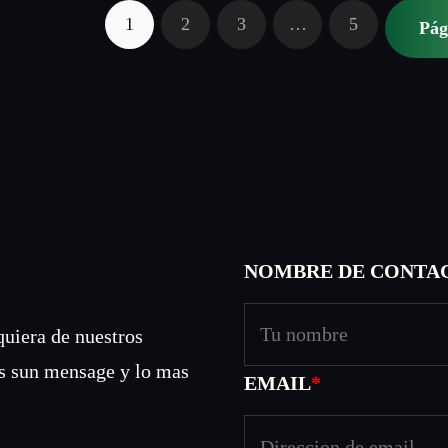
d
e
1
2
3
…
5
Pág
e
$
p
5
r
.
e
2
c
5
i
h
o
a
s
s
NOMBRE DE CONTA
:
t
d
a
quiera de nuestros
e
$
s sun mensage y lo mas
EMAIL
*
s
7
d
.