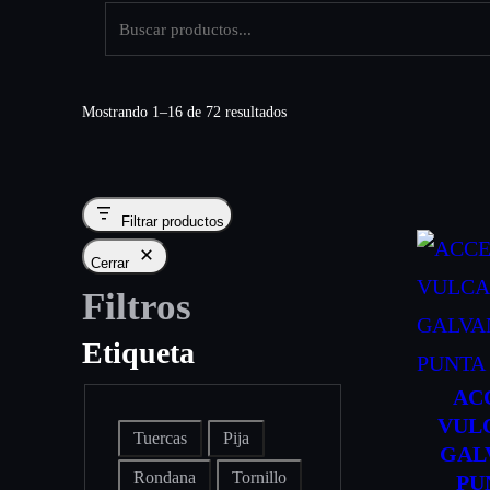
Mostrando 1–16 de 72 resultados
Filtrar productos
Cerrar
Filtros
Etiqueta
AC
VUL
E
Tuercas
Pija
GAL
t
Rondana
Tornillo
PU