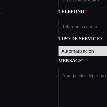
e
5
$
0
TELEFONO
*
co
0
.
0
6
TIPO DE SERVICIO
h
a
s
MENSAGE
*
t
a
$
1
.
2