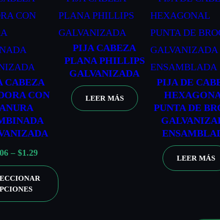
o
t
$
.
d
a
0
3
e
$
.
1
p
PIJA CABEZA
0
0
PLANA PHILLIPS
r
.
7
GALVANIZADA
e
6
h
A CABEZA
PIJA DE CAB
c
3
a
ADORA CON
HEXAGON
LEER MÁS
ANURA
PUNTA DE B
i
s
MBINADA
GALVANIZA
o
t
VANIZADA
ENSAMBLA
s
a
R
.06
–
$
1.29
:
$
LEER MÁS
a
d
0
LECCIONAR
n
e
.
PCIONES
g
s
8
o
d
1