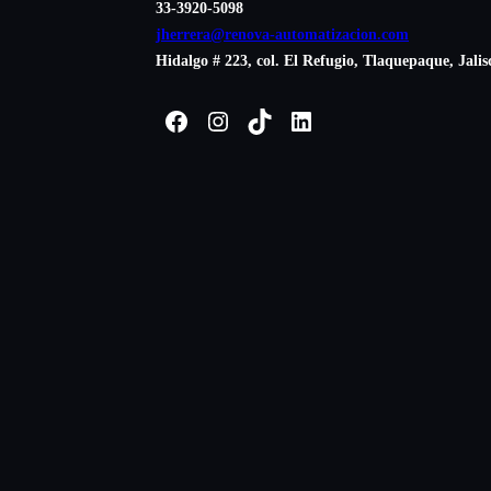
33-3920-5098
jherrera@renova-automatizacion.com
Hidalgo # 223, col. El Refugio, Tlaquepaque, Jalis
Facebook
Instagram
TikTok
LinkedIn