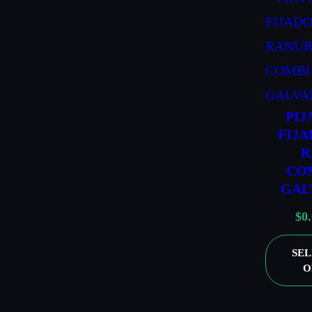
PIJ
FIJ
R
CO
GAL
$
0
SE
O