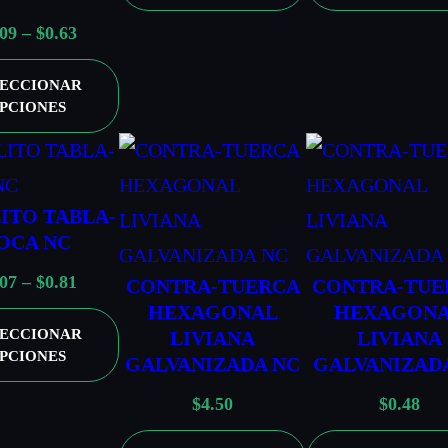
g
R
.09
–
$
0.63
o
a
d
LECCIONAR
n
e
PCIONES
g
p
o
r
d
e
ITO TABLA-
e
c
OCA NC
p
i
r
R
.07
–
$
0.81
o
CONTRA-TUERCA
CONTRA-TUE
e
HEXAGONAL
HEXAGON
a
s
LECCIONAR
LIVIANA
LIVIANA
c
n
:
PCIONES
GALVANIZADA NC
GALVANIZAD
i
g
d
o
$
4.50
$
0.48
o
e
s
d
s