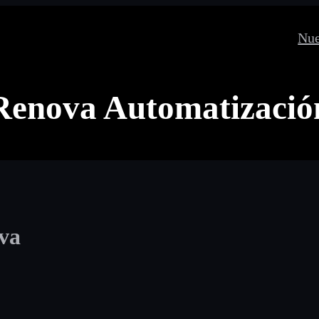
Nue
Renova Automatizació
va