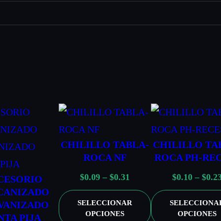
CHILILLO TABLA-
CHILILLO TA
ROCA NF
ROCA PH-RE
R
$
0.09
–
$
0.31
$
0.10
–
$
0.2
CESORIO
CANIZADO
a
SELECCIONAR
SELECCIONA
VANIZADO
n
OPCIONES
OPCIONES
NTA PIJA