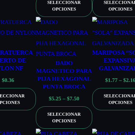
SELECCIONAR
SELECCIONA
:
e
d
OPCIONES
OPCIONES
d
p
e
e
r
$
s
e
0
d
c
.
RATUERCA
e
MARIPOSA “S
i
0
SERTO DE
EXPANSIV
$
o
9
DADO
YLON NF
GALVANIZA
MAGNETICO PARA
0
s
h
PIJA HEXAGONAL
$
0.36
.
$
1.77
–
$
2.1
:
a
PUNTA BROCA
0
d
s
LECCIONAR
SELECCIONA
R
$
5.25
–
$
7.50
9
e
t
PCIONES
OPCIONES
a
h
s
a
SELECCIONAR
n
a
d
$
OPCIONES
g
s
e
0