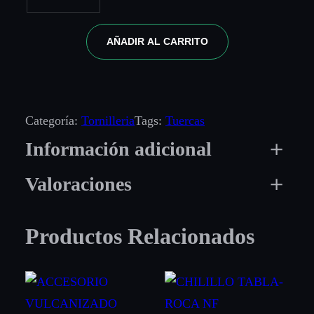
AÑADIR AL CARRITO
Categoría:
Tornilleria
Tags:
Tuercas
Información adicional
Valoraciones
Atributos
Valor
Medida
3/8"
0 valoraciones en
Productos Relacionados
CONTRA-TUERCA
Caja
Si, No
HEXAGONAL LIVIANA