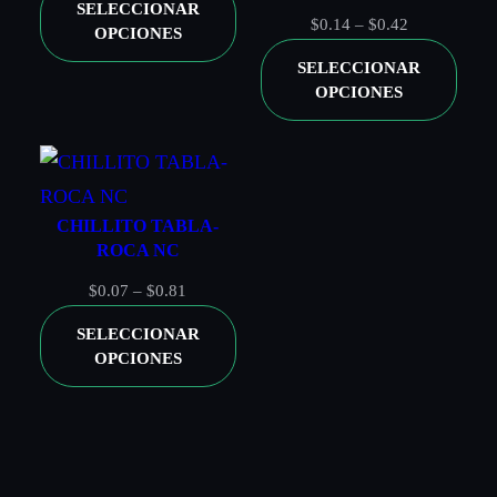
SELECCIONAR
precios:
Rango
$
0.14
–
$
0.42
OPCIONES
desde
de
SELECCIONAR
$0.10
precios:
OPCIONES
hasta
desde
$0.23
$0.14
hasta
NOMBRE
*
$0.42
CHILLITO TABLA-
ROCA NC
CORREO ELECTRÓNICO
*
Rango
$
0.07
–
$
0.81
de
SELECCIONAR
precios:
Guardar mi nombre, correo electrónico y sitio web en este
OPCIONES
navegador para la próxima vez que haga un comentario.
desde
$0.07
hasta
$0.81