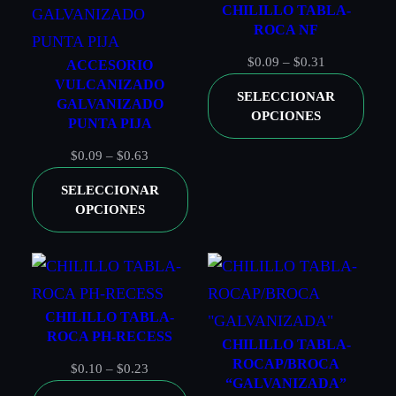
CHILILLO TABLA-
GALVANIZADA NF
ROCA NF
Rango
$
0.09
–
$
0.31
ACCESORIO
SÉ EL PRIMERO EN VALORAR
VULCANIZADO
de
SELECCIONAR
GALVANIZADO
“CONTRA-TUERCA HEXAGONAL
precios:
OPCIONES
PUNTA PIJA
desde
LIVIANA GALVANIZADA NF”
$0.09
Rango
$
0.09
–
$
0.63
Tu dirección de correo electrónico no será
hasta
de
SELECCIONAR
publicada.
Los campos obligatorios están marcados
$0.31
precios:
OPCIONES
con
*
desde
$0.09
TU PUNTUACIÓN
*
hasta
$0.63
TU VALORACIÓN
*
CHILILLO TABLA-
ROCA PH-RECESS
CHILILLO TABLA-
ROCAP/BROCA
Rango
$
0.10
–
$
0.23
“GALVANIZADA”
de