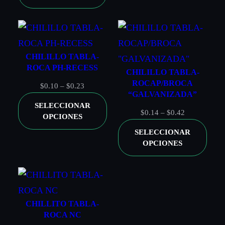
con
*
1/2, 10 X 3, 12 X
desde
$0.09
3/4, 12 X 1, 12 X
TU PUNTUACIÓN
*
hasta
1 1/4, 12 X 1 1/2,
$0.63
12 X 2, 12 X 2
TU VALORACIÓN
*
CHILILLO TABLA-
1/2, 12 X 3, 14 X
ROCA PH-RECESS
CHILILLO TABLA-
3/4, 14 X 1, 14 X
ROCAP/BROCA
Rango
$
0.10
–
$
0.23
“GALVANIZADA”
1 1/4, 14 X 1 1/2,
de
SELECCIONAR
14 X 2, 14 X 2
precios:
Rango
$
0.14
–
$
0.42
OPCIONES
desde
de
1/2, 14 X 3, 14 X
SELECCIONAR
$0.10
precios:
3 1/2, 14 X 4
OPCIONES
hasta
desde
$0.23
$0.14
hasta
NOMBRE
*
Caja
Si, No
$0.42
CHILLITO TABLA-
ROCA NC
CORREO ELECTRÓNICO
*