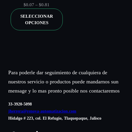
Rango
$
0.07
–
$
0.81
de
SELECCIONAR
precios:
Guardar mi nombre, correo electrónico y sitio web en este
OPCIONES
navegador para la próxima vez que haga un comentario.
desde
$0.07
hasta
$0.81
Para poderle dar seguimiento de cualquiera de
nuestros servicio o productos puede mandarnos sun
mensage y lo mas pronto posible nos contactaremos
33-3920-5098
jherrera@renova-automatizacion.com
Hidalgo # 223, col. El Refugio, Tlaquepaque, Jalisco