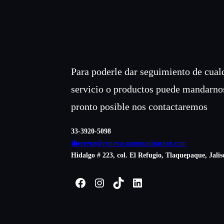
$0.63
NOMBRE
*
CORREO ELECTRÓNICO
*
Para poderle dar seguimiento de cual
servicio o productos puede mandarno
pronto posible nos contactaremos
Guardar mi nombre, correo electrónico y sitio web en este naveg
33-3920-5098
jherrera@renova-automatizacion.com
Hidalgo # 223, col. El Refugio, Tlaquepaque, Jalis
Facebook
Instagram
TikTok
LinkedIn