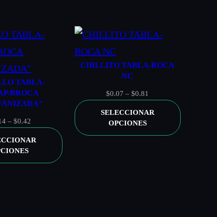
4 X 8
CHILLITO TABLA-ROCA
NC
LLO TABLA-
AP/BROCA
Rango
$
0.07
–
$
0.81
VANIZADA”
de
SELECCIONAR
precios:
Rango
14
–
$
0.42
OPCIONES
desde
de
ECCIONAR
$0.07
precios:
CIONES
hasta
desde
$0.81
$0.14
hasta
$0.42