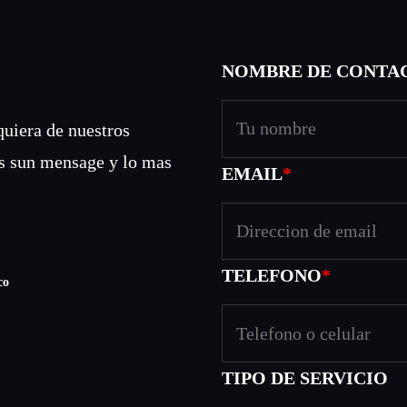
4
NOMBRE DE CONTA
h
quiera de nuestros
a
s sun mensage y lo mas
EMAIL
*
s
ador para la próxima vez que haga un comentario.
t
TELEFONO
*
co
a
$
TIPO DE SERVICIO
4