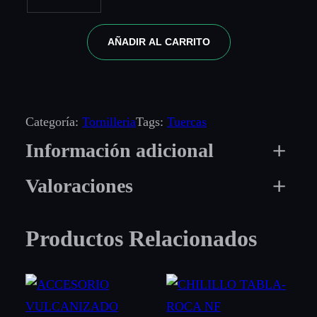
AÑADIR AL CARRITO
Categoría:
Tornilleria
Tags:
Tuercas
Información adicional
Valoraciones
Atributos
Valor
Medida
3/4" – 10
0 valoraciones en TUERCA
Productos Relacionados
HEXAGONAL
Caja
Si, No
ARTILLERIA UNC