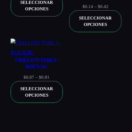
SELECCIONAR
precios:
Rango
$
0.14
–
$
0.42
OPCIONES
desde
de
SELECCIONAR
$0.10
precios:
OPCIONES
hasta
desde
$0.23
$0.14
hasta
NOMBRE
*
$0.42
CHILLITO TABLA-
ROCA NC
CORREO ELECTRÓNICO
*
Rango
$
0.07
–
$
0.81
de
SELECCIONAR
precios:
Guardar mi nombre, correo electrónico y sitio web en este
OPCIONES
navegador para la próxima vez que haga un comentario.
desde
$0.07
hasta
$0.81