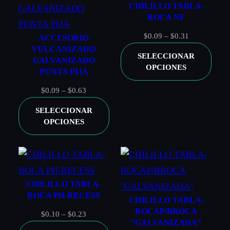
CHILILLO TABLA-
GALVANIZADA
ROCA NF
Rango
$
0.09
–
$
0.31
ACCESORIO
SÉ EL PRIMERO EN VALORAR
VULCANIZADO
de
SELECCIONAR
GALVANIZADO
“TUERCA HEXAGONAL
precios:
OPCIONES
PUNTA PIJA
desde
ARTILLERIA UNC GALVANIZADA”
$0.09
Rango
$
0.09
–
$
0.63
Tu dirección de correo electrónico no será
hasta
de
SELECCIONAR
publicada.
Los campos obligatorios están marcados
$0.31
precios:
OPCIONES
con
*
desde
$0.09
TU PUNTUACIÓN
*
hasta
$0.63
TU VALORACIÓN
*
CHILILLO TABLA-
ROCA PH-RECESS
CHILILLO TABLA-
ROCAP/BROCA
Rango
$
0.10
–
$
0.23
“GALVANIZADA”
de