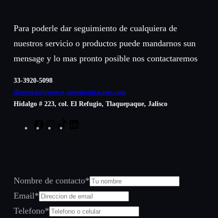
$0.07
hasta
Para poderle dar seguimiento de cualquiera de
$0.81
nuestros servicio o productos puede mandarnos sun
mensage y lo mas pronto posible nos contactaremos
33-3920-5098
jherrera@renova-automatizacion.com
Hidalgo # 223, col. El Refugio, Tlaquepaque, Jalisco
Facebook
Instagram
TikTok
LinkedIn
Nombre de contacto
*
Email
*
Telefono
*